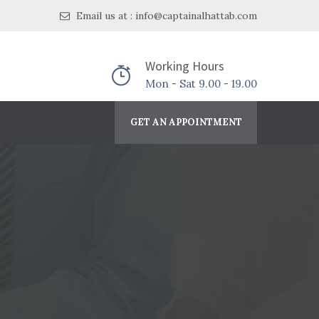
Email us at : info@captainalhattab.com
Working Hours
Mon - Sat 9.00 - 19.00
GET AN APPOINTMENT