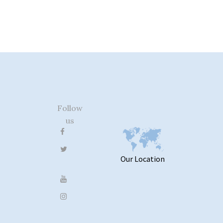
Follow
us
Our Location