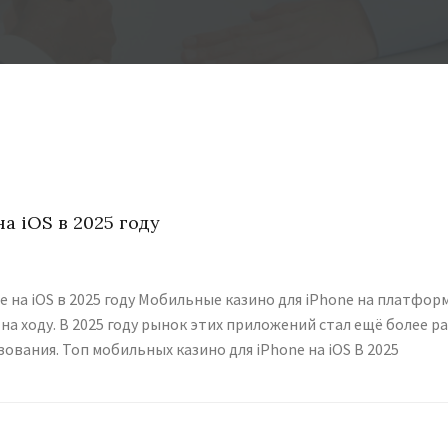
а iOS в 2025 году
 на iOS в 2025 году Мобильные казино для iPhone на платфор
а ходу. В 2025 году рынок этих приложений стал ещё более р
ования. Топ мобильных казино для iPhone на iOS В 2025