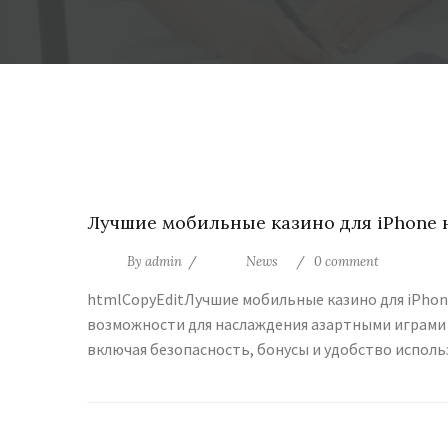
Лучшие мобильные казино для iPhone н
By
admin
News
0 comment
htmlCopyEditЛучшие мобильные казино для iPhone
возможности для наслаждения азартными играми н
включая безопасность, бонусы и удобство использ