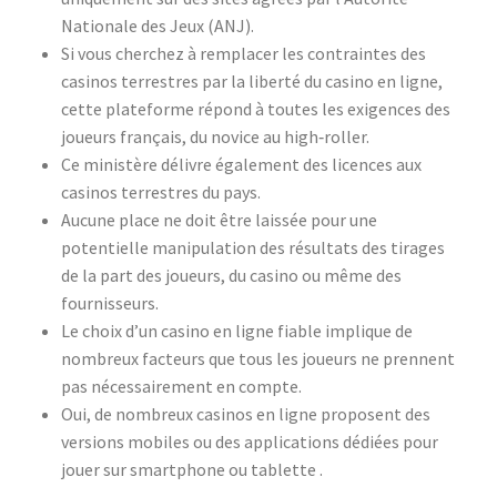
Nationale des Jeux (ANJ).
Si vous cherchez à remplacer les contraintes des
casinos terrestres par la liberté du casino en ligne,
cette plateforme répond à toutes les exigences des
joueurs français, du novice au high‑roller.
Ce ministère délivre également des licences aux
casinos terrestres du pays.
Aucune place ne doit être laissée pour une
potentielle manipulation des résultats des tirages
de la part des joueurs, du casino ou même des
fournisseurs.
Le choix d’un casino en ligne fiable implique de
nombreux facteurs que tous les joueurs ne prennent
pas nécessairement en compte.
Oui, de nombreux casinos en ligne proposent des
versions mobiles ou des applications dédiées pour
jouer sur smartphone ou tablette .