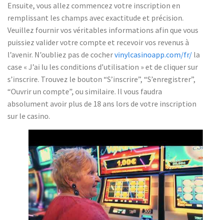
Ensuite, vous allez commencez votre inscription en
remplissant les champs avec exactitude et précision.
Veuillez fournir vos véritables informations afin que vous
puissiez valider votre compte et recevoir vos revenus à
l’avenir. N’oubliez pas de cocher
vinylcasinoapp.com/fr/
la
case « J’ai lu les conditions d’utilisation » et de cliquer sur
s’inscrire. Trouvez le bouton “S’inscrire”, “S’enregistrer”,
“Ouvrir un compte”, ou similaire. Il vous faudra
absolument avoir plus de 18 ans lors de votre inscription
sur le casino.