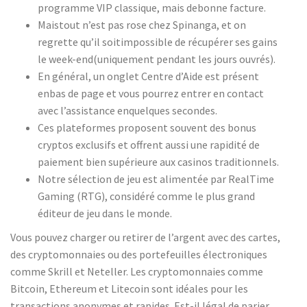
programme VIP classique, mais debonne facture.
Maistout n’est pas rose chez Spinanga, et on
regrette qu’il soitimpossible de récupérer ses gains
le week-end(uniquement pendant les jours ouvrés).
En général, un onglet Centre d’Aide est présent
enbas de page et vous pourrez entrer en contact
avec l’assistance enquelques secondes.
Ces plateformes proposent souvent des bonus
cryptos exclusifs et offrent aussi une rapidité de
paiement bien supérieure aux casinos traditionnels.
Notre sélection de jeu est alimentée par RealTime
Gaming (RTG), considéré comme le plus grand
éditeur de jeu dans le monde.
Vous pouvez charger ou retirer de l’argent avec des cartes,
des cryptomonnaies ou des portefeuilles électroniques
comme Skrill et Neteller. Les cryptomonnaies comme
Bitcoin, Ethereum et Litecoin sont idéales pour les
transactions anonymes et rapides. Est-il légal de parier