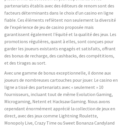
partenariats établis avec des éditeurs de renom sont des
facteurs déterminants dans le choix d’un casino en ligne
fiable. Ces éléments reflètent non seulement la diversité
de l’expérience de jeu de casino proposée mais
garantissent également l’équité et la qualité des jeux. Les
promotions régulières, quant à elles, sont conçues pour
garder les joueurs existants engagés et satisfaits, offrant
des bonus de recharge, des cashbacks, des compétitions,
et des tirages au sort.
Avec une gamme de bonus exceptionnelle, il donne aux
joueurs de nombreuses cartouches pour jouer. Le casino en
ligne a tissé des partenariats avec « seulement » 10
fournisseurs, incluant tout de même Evolution Gaming,
Microgaming, Netent et Hacksaw Gaming. Nous avons
cependant énormément apprécié la collection de jeux en
direct, avec des jeux comme Lightning Roulette,
Monopoly Live, Crazy Time ou Sweet Bonanza Candyland