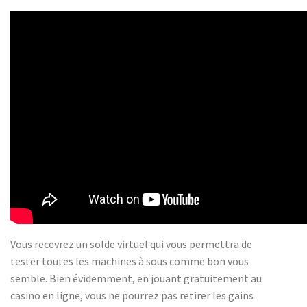
Vous recevrez un solde virtuel qui vous permettra de
tester toutes les machines à sous comme bon vous
semble. Bien évidemment, en jouant gratuitement au
casino en ligne, vous ne pourrez pas retirer les gains