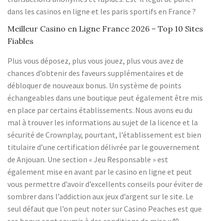
dans les casinos en ligne et les paris sportifs en France ?
Meilleur Casino en Ligne France 2026 – Top 10 Sites
Fiables
Plus vous déposez, plus vous jouez, plus vous avez de
chances d’obtenir des faveurs supplémentaires et de
débloquer de nouveaux bonus. Un système de points
échangeables dans une boutique peut également être mis
en place par certains établissements. Nous avons eu du
mal à trouver les informations au sujet de la licence et la
sécurité de Crownplay, pourtant, l’établissement est bien
titulaire d’une certification délivrée par le gouvernement
de Anjouan. Une section « Jeu Responsable » est
également mise en avant par le casino en ligne et peut
vous permettre d’avoir d’excellents conseils pour éviter de
sombrer dans l’addiction aux jeux d’argent sur le site. Le
seul défaut que l’on peut noter sur Casino Peaches est que