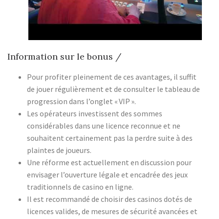
Information sur le bonus /
Pour profiter pleinement de ces avantages, il suffit
de jouer régulièrement et de consulter le tableau de
progression dans l’onglet « VIP ».
Les opérateurs investissent des sommes
considérables dans une licence reconnue et ne
souhaitent certainement pas la perdre suite à des
plaintes de joueurs.
Une réforme est actuellement en discussion pour
envisager l’ouverture légale et encadrée des jeux
traditionnels de casino en ligne.
Il est recommandé de choisir des casinos dotés de
licences valides, de mesures de sécurité avancées et