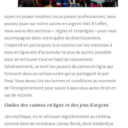
soyez un joueur amateur ou un joueur professionnel, vous
pouvez jouer sur notre casino en argent réel. En effet,
nous avons des sections « règles et stratégies » pour vous
accompagner dans votre quête du divertissement.
L’objectif en participant à un tournoi sur les machines à
sous en ligne est d’accumuler le plus de points possible
pour se retrouver tout en haut du classement.
Généralement, ce sont les joueurs de casino en ligne qui
finissent dans un certain ordre qui se partagent le pot
final. Vous devez lire les termes et conditions au moment
de l’enregistrement pour savoir à quoi vous aurez droit en
cas de victoire.
Guides des casinos en ligne et des jeux d’argent
Jeu mythique, on le retrouve régulièrement au cinéma,
comme dans de nombreux James Bond, dont GoldenEye