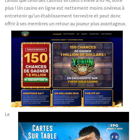
plus ! Un casino en ligne est nettement moins onéreux à
entretenir qu’un établissement terrestre et peut donc
offrir à ses membres un retour au joueur plus avantageux.
Le