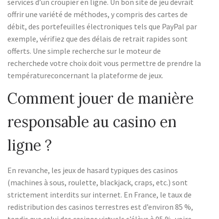
services d’un croupier en ligne. Un bon site de jeu devrait
offrir une variété de méthodes, y compris des cartes de
débit, des portefeuilles électroniques tels que PayPal par
exemple, vérifiez que des délais de retrait rapides sont
offerts. Une simple recherche sur le moteur de
recherchede votre choix doit vous permettre de prendre la
températureconcernant la plateforme de jeux.
Comment jouer de manière
responsable au casino en
ligne ?
En revanche, les jeux de hasard typiques des casinos
(machines à sous, roulette, blackjack, craps, etc.) sont
strictement interdits sur internet. En France, le taux de
redistribution des casinos terrestres est d’environ 85 %,
tandis que celui des casinos virtuels s’élève à 95 %, voire