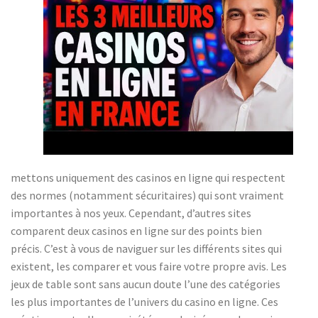
mettons uniquement des casinos en ligne qui respectent
des normes (notamment sécuritaires) qui sont vraiment
importantes à nos yeux. Cependant, d’autres sites
comparent deux casinos en ligne sur des points bien
précis. C’est à vous de naviguer sur les différents sites qui
existent, les comparer et vous faire votre propre avis. Les
jeux de table sont sans aucun doute l’une des catégories
les plus importantes de l’univers du casino en ligne. Ces