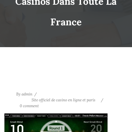
Casinos Dans Toute La
France
By
admin
Site officiel de casino en ligne et paris
0 comment