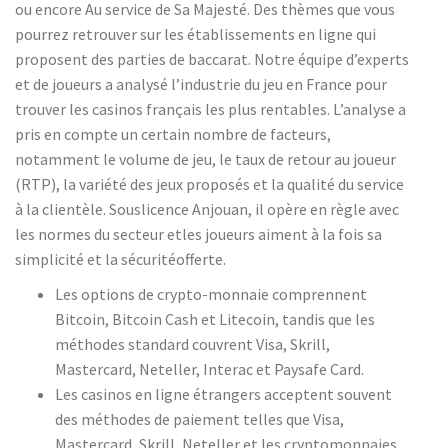
ou encore Au service de Sa Majesté. Des thèmes que vous
pourrez retrouver sur les établissements en ligne qui
proposent des parties de baccarat. Notre équipe d’experts
et de joueurs a analysé l’industrie du jeu en France pour
trouver les casinos français les plus rentables. L’analyse a
pris en compte un certain nombre de facteurs,
notamment le volume de jeu, le taux de retour au joueur
(RTP), la variété des jeux proposés et la qualité du service
à la clientèle. Souslicence Anjouan, il opère en règle avec
les normes du secteur etles joueurs aiment à la fois sa
simplicité et la sécuritéofferte.
Les options de crypto-monnaie comprennent
Bitcoin, Bitcoin Cash et Litecoin, tandis que les
méthodes standard couvrent Visa, Skrill,
Mastercard, Neteller, Interac et Paysafe Card.
Les casinos en ligne étrangers acceptent souvent
des méthodes de paiement telles que Visa,
Mastercard, Skrill, Neteller et les cryptomonnaies.