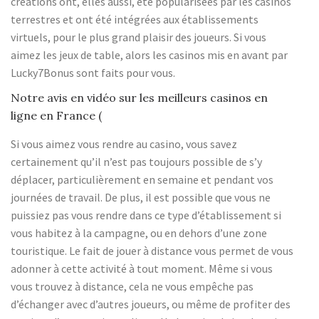
créations ont, elles aussi, été popularisées par les casinos
terrestres et ont été intégrées aux établissements
virtuels, pour le plus grand plaisir des joueurs. Si vous
aimez les jeux de table, alors les casinos mis en avant par
Lucky7Bonus sont faits pour vous.
Notre avis en vidéo sur les meilleurs casinos en
ligne en France (
Si vous aimez vous rendre au casino, vous savez
certainement qu’il n’est pas toujours possible de s’y
déplacer, particulièrement en semaine et pendant vos
journées de travail. De plus, il est possible que vous ne
puissiez pas vous rendre dans ce type d’établissement si
vous habitez à la campagne, ou en dehors d’une zone
touristique. Le fait de jouer à distance vous permet de vous
adonner à cette activité à tout moment. Même si vous
vous trouvez à distance, cela ne vous empêche pas
d’échanger avec d’autres joueurs, ou même de profiter des