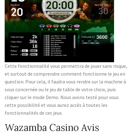
Cette fonctionnalité vous permettra de jouer sans risque,
et surtout de comprendre comment fonctionne le jeu en
question. Pour cela, il faudra vous rendre sur la machine à
sous concernée ou le jeu de table de votre choix, puis
cliquer sur le mode Demo. Nous avons testé pour vous
cette possibilité et vous aurez accès à toutes les
fonctionnalités de ces jeux.
Wazamba Casino Avis