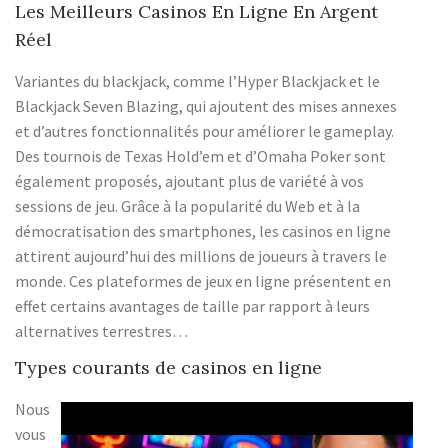
Les Meilleurs Casinos En Ligne En Argent
Réel
Variantes du blackjack, comme l’Hyper Blackjack et le
Blackjack Seven Blazing, qui ajoutent des mises annexes
et d’autres fonctionnalités pour améliorer le gameplay.
Des tournois de Texas Hold’em et d’Omaha Poker sont
également proposés, ajoutant plus de variété à vos
sessions de jeu. Grâce à la popularité du Web et à la
démocratisation des smartphones, les casinos en ligne
attirent aujourd’hui des millions de joueurs à travers le
monde. Ces plateformes de jeux en ligne présentent en
effet certains avantages de taille par rapport à leurs
alternatives terrestres…
Types courants de casinos en ligne
Nous
vous